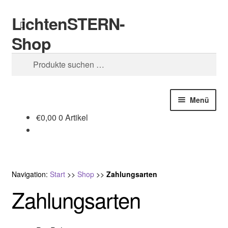
LichtenSTERN-
Zur
Zum
Suchen
Navigation
Inhalt
Shop
springen
springen
Suchen
nach:
Menü
€
0,00
0 Artikel
Shop
Juristisches
Navigation:
Start
>>
Shop
>>
Zahlungsarten
Zahlungsarten