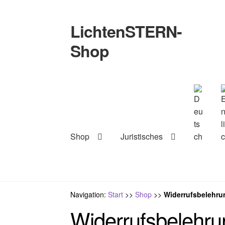
LichtenSTERN-
Zur
Zum
Navigation
Inhalt
Shop
springen
springen
Shop
Juristisches
Navigation:
Start
>>
Shop
>>
Widerrufsbelehr
Widerrufsbelehr