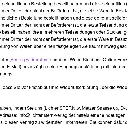
inheitlichen Bestellung bestellt haben und diese einheitlich g
ter Dritter, der nicht der Beförderer ist, die letzte Ware in Be
itlichen Bestellung bestellt haben und diese getrennt geliefer
ter Dritter, der nicht der Beförderer ist, die letzte Teilsendun
 bestellt haben, die in mehreren Teilsendungen oder Stücken gel
ter Dritter, der nicht der Beförderer ist, die erste Ware in Bes
ferung von Waren über einen festgelegten Zeitraum hinweg ges
unter
„Vertrag widerrufen“
ausüben. Wenn Sie diese Online-Funkti
ne E-Mail) unverzüglich eine Eingangsbestätigung mit Informat
ngangs.
, dass Sie vor Fristablauf Ihre Widerrufserklärung über die Wide
uüben, indem Sie uns (LichtenSTERN.tv, Metzer Strasse 65, D
resse: info@lichtenstern-verlag.de) mittels einer eindeutigen E
ss, diesen Vertrag zu widerrufen, informieren. Sie können dafür