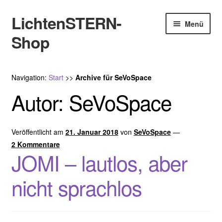
LichtenSTERN-
Zur
Zum
Menü
Navigation
Inhalt
Shop
springen
springen
Shop
Navigation:
Start
>>
Archive für SeVoSpace
Juristisches
Autor:
SeVoSpace
Veröffentlicht am
21. Januar 2018
von
SeVoSpace
—
2 Kommentare
JOMI – lautlos, aber
nicht sprachlos