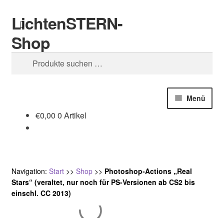
LichtenSTERN-
Zur
Zum
Suchen
Navigation
Inhalt
Shop
springen
springen
Suchen
nach:
Menü
€
0,00
0 Artikel
Shop
Juristisches
Navigation:
Start
>>
Shop
>>
Photoshop-Actions „Real
Stars“ (veraltet, nur noch für PS-Versionen ab CS2 bis
einschl. CC 2013)