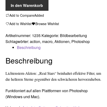
„Real
In den Warenkorb
Stars“
Add to Compare
Added
(veraltet,
nur
Add to Wishlist
Browse Wishlist
noch
für
Artikelnummer:
1235
Kategorie:
Bildbearbeitung
PS-
Schlagwörter:
action
,
macro
,
Aktionen
,
Photoshop
Versionen
Beschreibung
ab
Beschreibung
CS2
bis
einschl.
Lichtenstern-Aktion: „Real Stars“ beinhaltet effektive Filter, um
CC
die helleren Sterne gegenüber den schwächeren hervorzuheben.
2013)
Menge
Funktioniert auf allen Plattformen von Photoshop
(Windows und Mac).