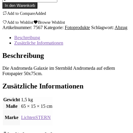
Galaxie
In den Warenkorb
M31
Add to Compare
Added
(edles
Fotopapier,
Add to Wishlist
Browse Wishlist
50x75
Artikelnummer:
7567
Kategorie:
Fotoprodukte
Schlagwort:
Abzug
cm)
Menge
Beschreibung
Zusätzliche Informationen
Beschreibung
Die Andromeda Galaxie im Sternbild Andromeda auf edlem
Fotopapier 50x75cm.
Zusätzliche Informationen
Gewicht
1,5 kg
Maße
65 × 15 × 15 cm
Marke
LichtenSTERN