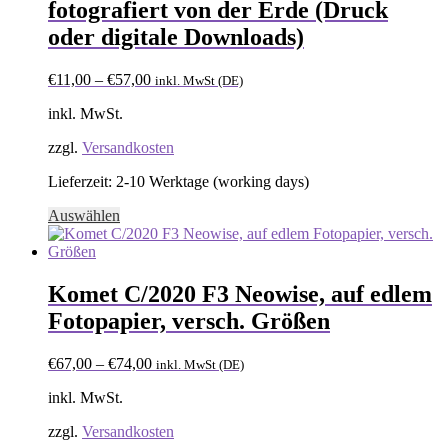
fotografiert von der Erde (Druck
oder digitale Downloads)
€
11,00
–
€
57,00
inkl. MwSt (DE)
inkl. MwSt.
zzgl.
Versandkosten
Lieferzeit:
2-10 Werktage (working days)
Dieses
Auswählen
Produkt
weist
mehrere
Varianten
Komet C/2020 F3 Neowise, auf edlem
auf.
Fotopapier, versch. Größen
Die
Optionen
können
€
67,00
–
€
74,00
inkl. MwSt (DE)
auf
der
inkl. MwSt.
Produktseite
gewählt
zzgl.
Versandkosten