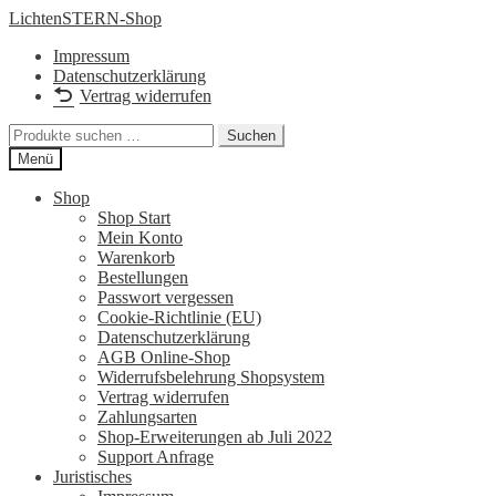
Zur
Zum
LichtenSTERN-Shop
Navigation
Inhalt
Impressum
springen
springen
Datenschutzerklärung
Vertrag widerrufen
Suchen
Suchen
nach:
Menü
Shop
Shop Start
Mein Konto
Warenkorb
Bestellungen
Passwort vergessen
Cookie-Richtlinie (EU)
Datenschutzerklärung
AGB Online-Shop
Widerrufsbelehrung Shopsystem
Vertrag widerrufen
Zahlungsarten
Shop-Erweiterungen ab Juli 2022
Support Anfrage
Juristisches