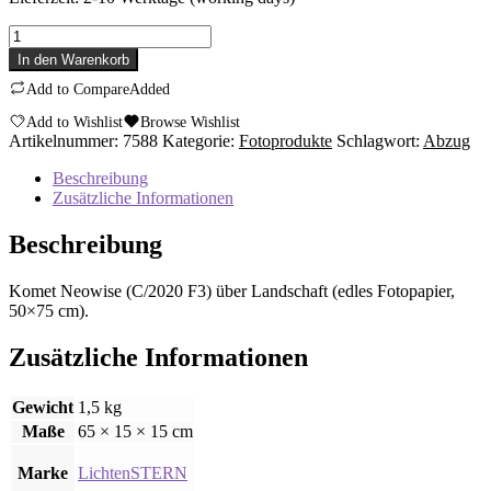
Komet
Neowise
In den Warenkorb
(C/2020
Add to Compare
Added
F3)
über
Add to Wishlist
Browse Wishlist
Landschaft
Artikelnummer:
7588
Kategorie:
Fotoprodukte
Schlagwort:
Abzug
(edles
Fotopapier,
Beschreibung
50x75
Zusätzliche Informationen
cm)
Menge
Beschreibung
Komet Neowise (C/2020 F3) über Landschaft (edles Fotopapier,
50×75 cm).
Zusätzliche Informationen
Gewicht
1,5 kg
Maße
65 × 15 × 15 cm
Marke
LichtenSTERN