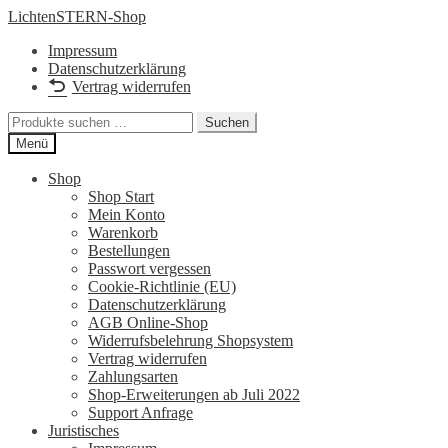
Zur
Zum
LichtenSTERN-Shop
Navigation
Inhalt
Impressum
springen
springen
Datenschutzerklärung
Vertrag widerrufen
Suchen
Suchen
nach:
Menü
Shop
Shop Start
Mein Konto
Warenkorb
Bestellungen
Passwort vergessen
Cookie-Richtlinie (EU)
Datenschutzerklärung
AGB Online-Shop
Widerrufsbelehrung Shopsystem
Vertrag widerrufen
Zahlungsarten
Shop-Erweiterungen ab Juli 2022
Support Anfrage
Juristisches