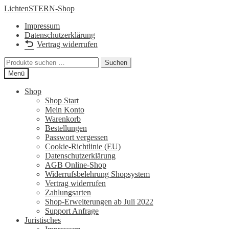
Zur
Zum
LichtenSTERN-Shop
Navigation
Inhalt
Impressum
springen
springen
Datenschutzerklärung
Vertrag widerrufen
Suchen
Suchen
nach:
Menü
Shop
Shop Start
Mein Konto
Warenkorb
Bestellungen
Passwort vergessen
Cookie-Richtlinie (EU)
Datenschutzerklärung
AGB Online-Shop
Widerrufsbelehrung Shopsystem
Vertrag widerrufen
Zahlungsarten
Shop-Erweiterungen ab Juli 2022
Support Anfrage
Juristisches