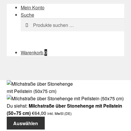
Mein Konto
Suche
Suchen
Suchen
nach:
Warenkorb
0
Du siehst:
Milchstraße über Stonehenge mit Peilstein
(50×75 cm)
€
64,00
inkl. MwSt (DE)
Auswählen