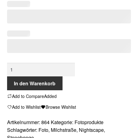
Milchstraße
über
Stonehenge
In den Warenkorb
mit
Add to Compare
Added
Peilstein
(50x75
Add to Wishlist
Browse Wishlist
cm)
Menge
Artikelnummer:
864
Kategorie:
Fotoprodukte
Schlagwörter:
Foto
,
Milchstraße
,
Nightscape
,
Stonehenge