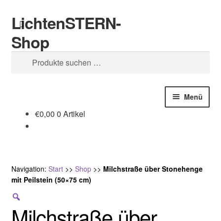
LichtenSTERN-
Zur
Zum
Suchen
Navigation
Inhalt
Shop
springen
springen
Suchen
nach:
Menü
€
0,00
0 Artikel
Shop
Juristisches
Navigation:
Start
>>
Shop
>>
Milchstraße über Stonehenge
mit Peilstein (50×75 cm)
Milchstraße über